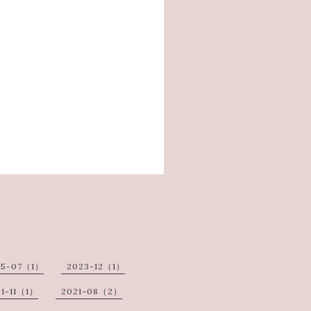
25-07（1）
2023-12（1）
1-11（1）
2021-08（2）